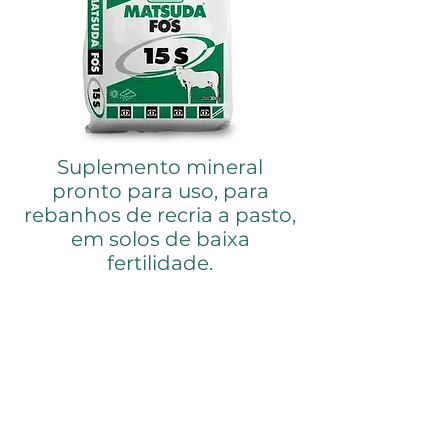
Suplemento mineral
pronto para uso, para
rebanhos de recria a pasto,
em solos de baixa
fertilidade.
MODO DE USAR
Deve ser fornecido puro e à vontade
em cochos apropriados com pelo
menos 2,5 metros lineares de
comprimento para cada 50 cabeças.