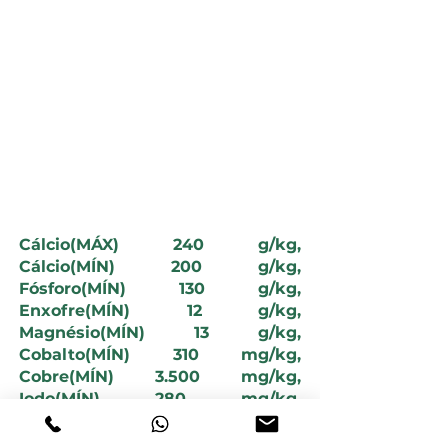
Fase de cria: Usar na proporção de 2
sacos de Matsuda Fós 30-S para 1
saco de sal branco (25kg). - Fase de
recria e engorda: Usar na proporção
de 1 saco de Matsuda Fós 30-S para 1
saco de sal branco (25kg).
NÍVEIS DE GARANTIA
Cálcio(MÁX) 240 g/kg,
Cálcio(MÍN) 200 g/kg,
Fósforo(MÍN) 130 g/kg,
Enxofre(MÍN) 12 g/kg,
Magnésio(MÍN) 13 g/kg,
Cobalto(MÍN) 310 mg/kg,
Cobre(MÍN) 3.500 mg/kg,
Iodo(MÍN) 280 mg/kg,
Manganês(MÍN) 3.640 mg/kg,
Selênio(MÍN) 32 mg/kg,