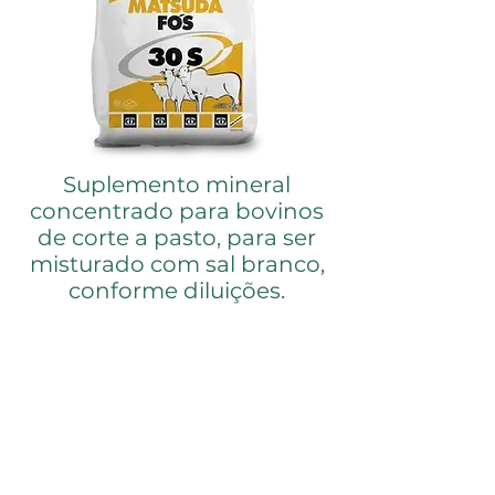
Suplemento mineral
concentrado para bovinos
de corte a pasto, para ser
misturado com sal branco,
conforme diluições.
MODO DE USAR
Deve ser fornecido após a mistura,
puro e à vontade em cochos
apropriados com pelo menos 2,5
metros lineares de comprimento
para cada 50 cabeças. Diluições: -