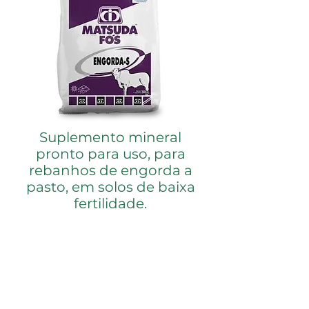
Suplemento mineral
pronto para uso, para
rebanhos de engorda a
pasto, em solos de baixa
fertilidade.
MODO DE USAR
Deve ser fornecido puro e à vontade
em cochos apropriados com pelo
menos 2,5 metros lineares de