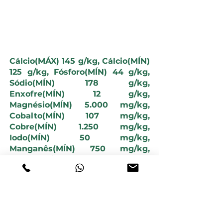
comprimento para cada 50 cabeças.
NÍVEIS DE GARANTIA
Cálcio(MÁX) 145 g/kg, Cálcio(MÍN)
125 g/kg, Fósforo(MÍN) 44 g/kg,
Sódio(MÍN) 178 g/kg,
Enxofre(MÍN) 12 g/kg,
Magnésio(MÍN) 5.000 mg/kg,
Cobalto(MÍN) 107 mg/kg,
Cobre(MÍN) 1.250 mg/kg,
Iodo(MÍN) 50 mg/kg,
Manganês(MÍN) 750 mg/kg,
Selênio(MÍN) 12 mg/kg,
Zinco(MÍN) 3.700 mg/kg,
Flúor(MÁX) 440 mg/kg.
PERÍODO