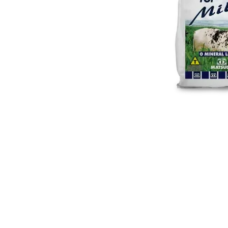
MODO DE
Deve ser fornecido puro e
apropriados com pelo men
de comprimento para c
consumo diário esperado 
é de 30 gramas para cada 