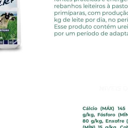
rebanhos leiteiros à past
primíparas, com produção
kg de leite por dia, no pe
Esse produto contém urei
por um período de adapta
 USAR
NIVEIS 
 à vontade em cochos
os 2 metros lineares
Cálcio (MÁX) 145 
ada 20 cabeças. O
g/kg, Fósforo (MÍ
em condições normais
80 g/kg, Enxofre 
100 kg de peso vivo,
(MÍN) 15 g/kg, Co