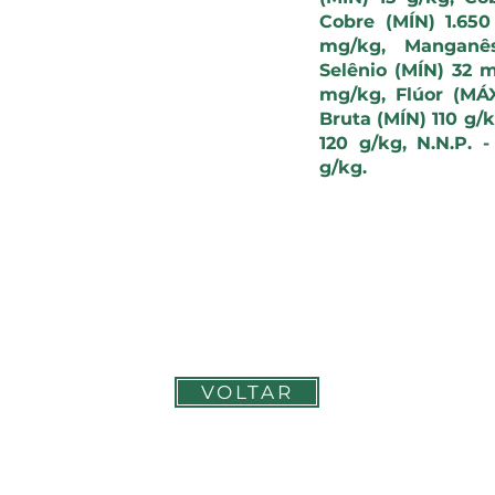
cada litro de leite
Cobre (MÍN) 1.650
sde que o manejo
mg/kg, Manganês
o estejam corretos
Selênio (MÍN) 32 m
sequilíbrios na dieta
mg/kg, Flúor (MÁ
ais.
Bruta (MÍN) 110 g/
120 g/kg, N.N.P. 
g/kg.
ODO
so
VOLTAR
Contato