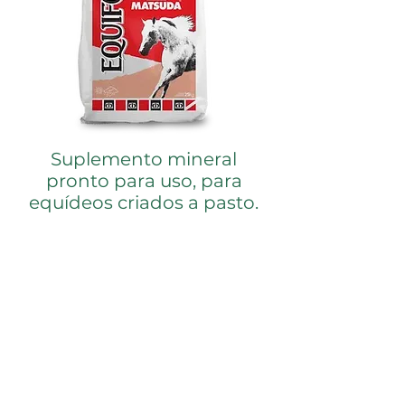
Suplemento mineral
pronto para uso, para
equídeos criados a pasto.
MODO DE USAR
Deve ser fornecido puro e à vontade
em cochos apropriados com pelo
menos 2,5 metros lineares de
comprimento para cada 10 cabeças.
PERÍODO
Chuvoso e Seco